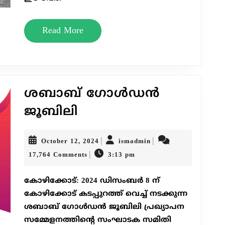
Read
Read More
More
ശബാബ് ഗോള്‍ഡന്‍
ശബാബ്
ജൂബിലി
ഗോള്‍ഡന്‍
ജൂബിലി
October
ismadmin
|
|
October 12, 2024
ismadmin
12,
|
17,764 Comments
3:13 pm
2024
കോഴിക്കോട്: 2024 ഡിസംബർ 8 ന്
കോഴിക്കോട് കടപ്പുറത്ത് വെച്ച് നടക്കുന്ന
ശബാബ് ഗോൾഡൻ ജൂബിലി പ്രഖ്യാപന
സമ്മേളനത്തിന്റെ സംഘാടക സമിതി