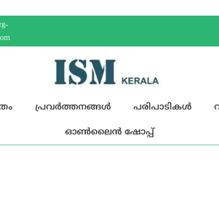
rg-
com
്രം
പ്രവര്‍ത്തനങ്ങള്‍
പരിപാടികള്‍
വ
ഓണ്‍ലൈന്‍ ഷോപ്പ്