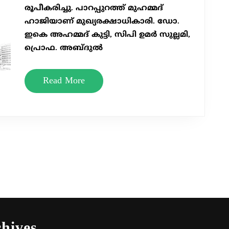
രൂപീകരിച്ചു. പാറപ്പുറത്ത് മുഹമ്മദ്
ഹാജിയാണ് മുഖ്യരക്ഷാധികാരി. ഡോ.
ഇകെ അഹമ്മദ് കുട്ടി, സിപി ഉമർ സുല്ലമി,
പ്രൊഫ. അബ്ദുൽ
Read
Read More
More
hives