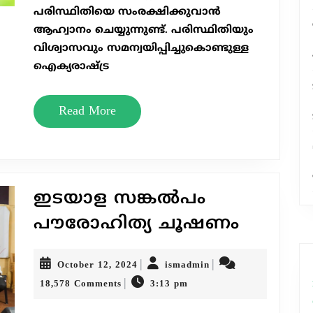
പരിസ്ഥിതിയെ സംരക്ഷിക്കുവാൻ
ആഹ്വാനം ചെയ്യുന്നുണ്ട്. പരിസ്ഥിതിയും
വിശ്വാസവും സമന്വയിപ്പിച്ചുകൊണ്ടുള്ള
ഐക്യരാഷ്ട്ര
Read
Read More
More
ഇടയാള സങ്കൽപം
ഇടയാള
പൗരോഹിത്യ ചൂഷണം
സങ്കൽപം
പൗരോഹിത
ചൂഷണം
October
ismadmin
|
|
October 12, 2024
ismadmin
12,
|
18,578 Comments
3:13 pm
2024