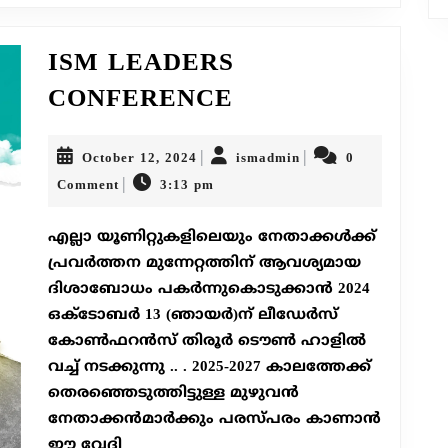
ISM LEADERS
ISM
CONFERENCE
LEADERS
CONFERENCE
October
ismadmin
|
|
October 12, 2024
ismadmin
0
12,
|
Comment
3:13 pm
2024
എല്ലാ യൂണിറ്റുകളിലെയും നേതാക്കൾക്ക്
പ്രവർത്തന മുന്നേറ്റത്തിന് ആവശ്യമായ
ദിശാബോധം പകർന്നുകൊടുക്കാൻ 2024
ഒക്ടോബർ 13 (ഞായർ)ന് ലീഡേർസ്
കോൺഫറൻസ് തിരൂര്‍ ടൌണ്‍ ഹാളില്‍
വച്ച് നടക്കുന്നു .. . 2025-2027 കാലത്തേക്ക്
തെരഞ്ഞെടുത്തിട്ടുള്ള മുഴുവൻ
നേതാക്കൻമാർക്കും പരസ്പരം കാണാൻ
ഈ വേദി