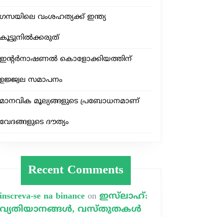
ഗസയിലെ വംശഹത്യക്ക് ഇന്ത്യ
കൂട്ടുനിൽക്കരുത്
ഇന്റർനാഷണൽ കൊളോക്കിയത്തിന്
ഉജ്ജ്വല സമാപനം
മാനവിക മൂല്യങ്ങളുടെ പ്രബോധനമാണ്
വേദങ്ങളുടെ ദൗത്യം
Recent Comments
്യ
inscreva-se na binance
on
ഇസ്‌ലാഹ്:
വ്യതിയാനങ്ങൾ, വസ്തുതകൾ