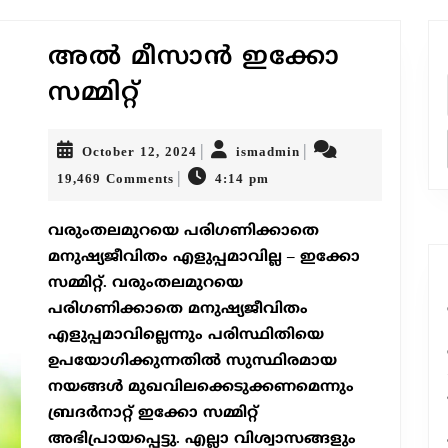
അൽ മീസാൻ ഇക്കോ
അൽ
സമ്മിറ്റ്
മീസാൻ
ഇക്കോ
സമ്മിറ്റ്
October
ismadmin
|
|
October 12, 2024
ismadmin
12,
|
19,469 Comments
4:14 pm
2024
വരുംതലമുറയെ പരിഗണിക്കാതെ
മനുഷ്യജീവിതം എളുപ്പമാവില്ല – ഇക്കോ
സമ്മിറ്റ്. വരുംതലമുറയെ
പരിഗണിക്കാതെ മനുഷ്യജീവിതം
എളുപ്പമാവില്ലെന്നും പരിസ്ഥിതിയെ
ഉപയോഗിക്കുന്നതിൽ സുസ്ഥിരമായ
നയങ്ങൾ മുഖവിലക്കെടുക്കണമെന്നും
ബ്രദർനാറ്റ് ഇക്കോ സമ്മിറ്റ്
അഭിപ്രായപ്പെട്ടു. എല്ലാ വിശ്വാസങ്ങളും