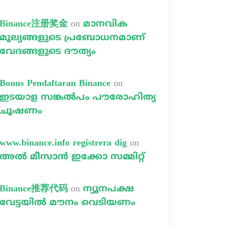
Binance注册奖金
on
മാനവിക
മൂല്യങ്ങളുടെ പ്രബോധനമാണ്
വേദങ്ങളുടെ ദൗത്യം
Bonus Pendaftaran Binance
on
ഇടയാള സങ്കൽപം പൗരോഹിത്യ
ചൂഷണം
www.binance.info registrera dig
on
അൽ മീസാൻ ഇക്കോ സമ്മിറ്റ്
Binance推荐代码
on
ന്യൂനപക്ഷ
വേട്ടയിൽ മൗനം വെടിയണം